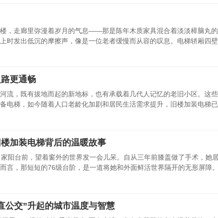
楼，走廊里弥漫着岁月的气息——那是陈年木质家具混合着淡淡樟脑丸的
上时发出低沉的摩擦声，像是一位老者缓慢而从容的叹息。电梯轿厢四壁
之路更通畅
河流，既有拔地而起的新地标，也有承载着几代人记忆的老旧小区。这些
备电梯，如今随着人口老龄化加剧和居民生活需求提升，旧楼加装电梯已从“
旧楼加装电梯背后的温暖故事
自家阳台前，望着窗外的世界发一会儿呆。自从三年前膝盖做了手术，她
言，那短短的76级台阶，是一道将她和外面鲜活世界隔开的无形屏障。 这
直公交”升起的城市温度与智慧