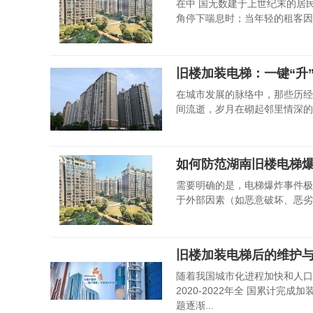
在中 国无数建于上世纪末的居
角停下喘息时；当年轻的租客因搬
旧楼加装电梯：一键“升
在城市发展的脉络中，那些历经
间流逝，岁月在砌起邻里情深的
如何防范湖南旧楼电梯
需要明确的是，电梯爆炸事件极
于外部因素（如恶意破坏、恶劣
旧楼加装电梯后的维护
随着我国城市化进程加快和人口
2020-2022年全 国累计
题逐渐...