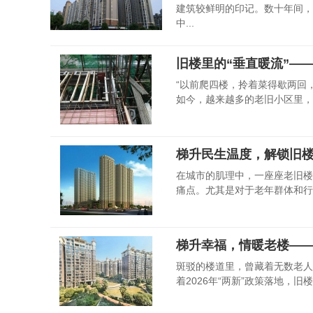
建筑较鲜明的印记。数十年间，
中...
旧楼里的“垂直暖流”—
“以前爬四楼，拎着菜得歇两回
如今，越来越多的老旧小区里，一
梯升民生温度，解锁旧
在城市的肌理中，一座座老旧楼
痛点。尤其是对于老年群体和行
梯升幸福，情暖老楼—
斑驳的楼道里，曾藏着无数老人
着2026年“两新”政策落地，旧