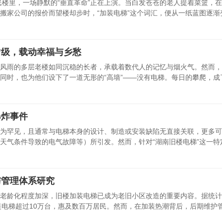
民楼里，一场静默的“垂直革命”正在上演。当白发苍苍的老人提着菜篮，
家公司的报价而望楼却步时，“加装电梯”这个词汇，便从一纸蓝图逐渐变.
”级，载动幸福与乡愁
风雨的多层老楼如同沉稳的长者，承载着数代人的记忆与烟火气。然而，
同时，也为他们设下了一道无形的“高墙”——没有电梯。每日的攀爬，成了悬
爆炸事件
为罕见，且通常与电梯本身的设计、制造或安装缺陷无直接关联，更多可
天气条件导致的电气故障等）所引发。然而，针对“湖南旧楼电梯”这一特定场
与管理体系研究
老龄化程度加深，旧楼加装电梯已成为老旧小区改造的重要内容。据统计
完成加装电梯超过10万台，惠及数百万居民。然而，在加装热潮背后，后期维护