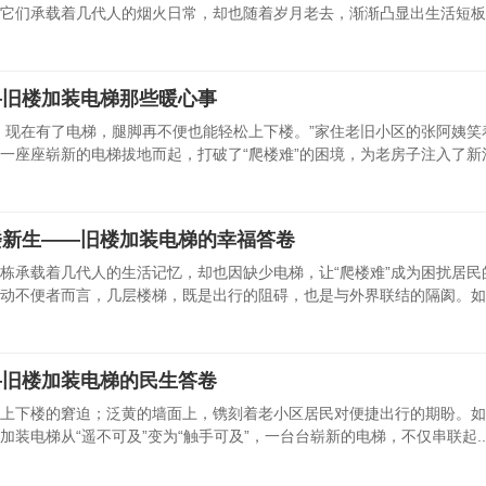
它们承载着几代人的烟火日常，却也随着岁月老去，渐渐凸显出生活短板
—旧楼加装电梯那些暖心事
，现在有了电梯，腿脚再不便也能轻松上下楼。”家住老旧小区的张阿姨笑
座座崭新的电梯拔地而起，打破了“爬楼难”的困境，为老房子注入了新活.
楼新生——旧楼加装电梯的幸福答卷
栋承载着几代人的生活记忆，却也因缺少电梯，让“爬楼难”成为困扰居民
动不便者而言，几层楼梯，既是出行的阻碍，也是与外界联结的隔阂。如今，
—旧楼加装电梯的民生答卷
上下楼的窘迫；泛黄的墙面上，镌刻着老小区居民对便捷出行的期盼。如
楼加装电梯从“遥不可及”变为“触手可及”，一台台崭新的电梯，不仅串联起..