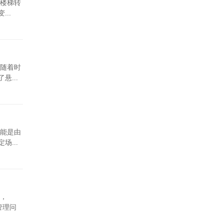
在楼梯转
..
随着时
...
能是由
...
，
管理问