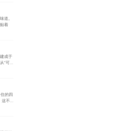
味道。
贴着
建成于
可...
居住的四
不...