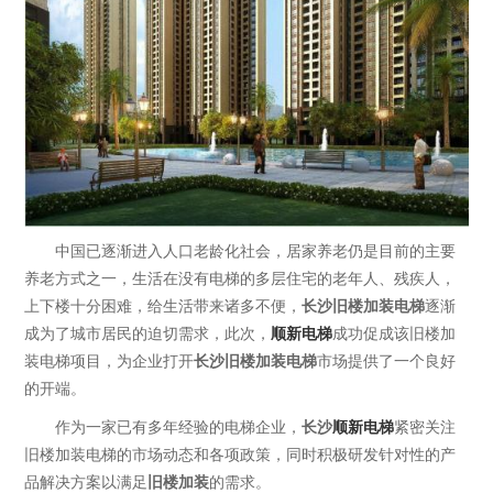
中国已逐渐进入人口老龄化社会，居家养老仍是目前的主要
养老方式之一，生活在没有电梯的多层住宅的老年人、残疾人，
上下楼十分困难，给生活带来诸多不便，
长沙旧楼加装电梯
逐渐
成为了城市居民的迫切需求，此次，
顺新电梯
成功促成该旧楼加
装电梯项目，为企业打开
长沙旧楼加装电梯
市场提供了一个良好
的开端。
作为一家已有多年经验的电梯企业，
长沙
顺新电梯
紧密关注
旧楼加装电梯的市场动态和各项政策，同时积极研发针对性的产
品解决方案以满足
旧楼加装
的需求。