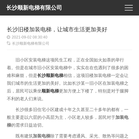
长沙顺新电梯有限公司
长沙旧楼加装电梯，让城市生活更加美好
2021-09-02 08:30:40
长沙顺新电梯有限公司
旧小区安装电梯这项民生工程，正在全国如火如荼的举行
着。但是在城市旧小区安装电梯中，实实在在也遇到了很多的困
难和麻烦，但是
长沙顺新电梯
相信，这项旧楼加装电梯一定会让
我们城市的生活更加的美好。比如长沙某一旧小区在加装电梯之
后，居民可以乘坐
顺新电梯
更加方便上下楼了，特别是对于腿脚
不利的老人们来说。
长沙很多旧住宅小区建成十年之久甚至二十多年的都有，一
般主要是以六层的小高层为主，小区老人较多，居民对于
加装电
梯
的需求日益迫切。
既有建筑
加装电梯
除了需要考虑通风、采光、散热等问题之