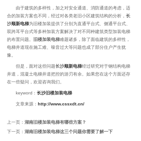
由于建筑的多样性，加之对安全通道、消防通道的考虑，适
合的加装方案也不同，经过对各类老旧小区建筑结构的分析，
长
沙
顺新电梯
为旧楼加装提供了分别为直通平台式、侧通平台式、
双跨耳平台式等多种加装方案解决了对不同种建筑类型加装电梯
的布置问题。
旧楼加装电梯
难题诸多，除了面临建筑的多样性，
电梯井道现在施工难、噪音过大等问题也成了部分住户产生犹
豫。
但是，面对这些问题
长沙
顺新电梯
经过研究对于钢结构电梯
井道，混凝土电梯井道把控的游刃有余。如果您在这个方面还存
在一些疑问，欢迎咨询我们。
keyword：
长沙旧楼加装电梯
文章来源：
http://www.cssxdt.cn/
上一页：
湖南旧楼加装电梯有哪些方案？
下一页：
湖南旧楼加装电梯这三个问题你需要了解一下