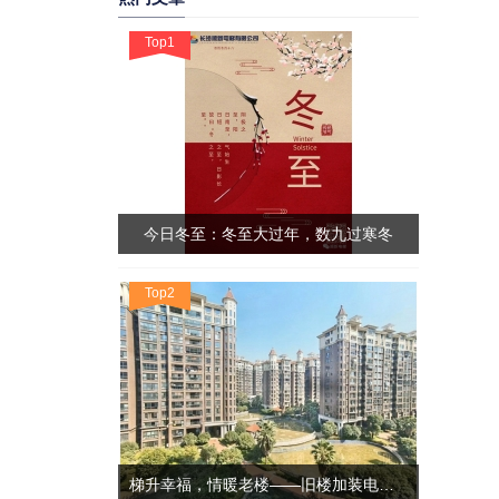
Top1
今日冬至：冬至大过年，数九过寒冬
Top2
梯升幸福，情暖老楼——旧楼加装电梯的民生答卷